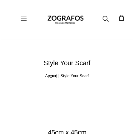
Μετάβαση
σε
περιεχόμενο
Μενού
Style Your Scarf
Αρχική
|
Style Your Scarf
45cm x 45cm