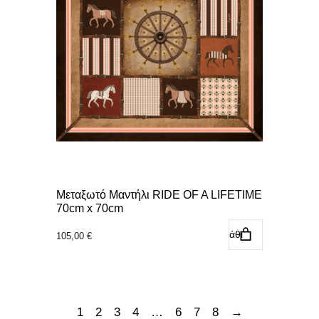
Μεταξωτό Μαντήλι RIDE OF A LIFETIME
70cm x 70cm
Προσθήκη στο καλάθι
105,00
€
1
2
3
4
…
6
7
8
→