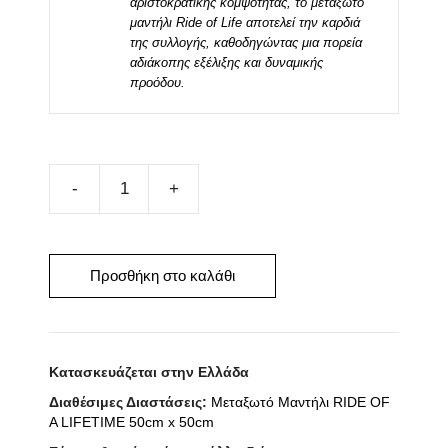
αριστοκρατικής κομψότητας, το μεταξωτό
μαντήλι Ride of Life αποτελεί την καρδιά
της συλλογής, καθοδηγώντας μια πορεία
αδιάκοπης εξέλιξης και δυναμικής
προόδου.
Μεταξωτό
Μαντήλι
RIDE
OF
Προσθήκη στο καλάθι
A
LIFETIME
70cm
Κατασκευάζεται στην Ελλάδα
x
70cm
Διαθέσιμες Διαστάσεις:
Μεταξωτό Μαντήλι RIDE OF
A LIFETIME 50cm x 50cm
ποσότητα