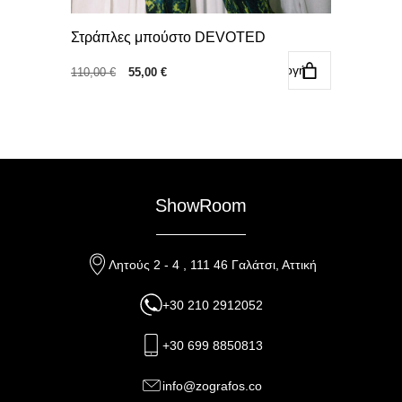
Στράπλες μπούστο DEVOTED
Επιλογή
Original
Η
110,00
€
55,00
€
price
τρέχουσα
was:
τιμή
110,00 €.
είναι:
55,00 €.
ShowRoom
Λητούς 2 - 4 , 111 46 Γαλάτσι, Αττική
+30 210 2912052
+30 699 8850813
info@zografos.co