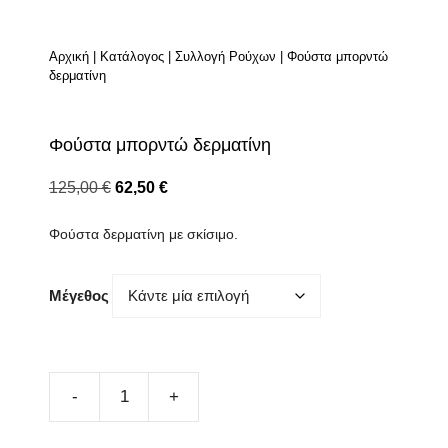
Αρχική
|
Κατάλογος
|
Συλλογή Ρούχων
|
Φούστα μπορντώ
δερματίνη
Φούστα μπορντώ δερματίνη
Original
Η
125,00
€
62,50
€
price
τρέχουσα
Φούστα δερματίνη με σκίσιμο.
was:
τιμή
125,00 €.
είναι:
62,50 €.
Μέγεθος
Φούστα
μπορντώ