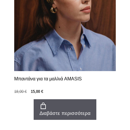
Μπαντάνα για τα μαλλιά AMASIS
Original
Η
18,00
€
15,00
€
price
τρέχουσα
was:
τιμή
18,00 €.
είναι:
Διαβάστε περισσότερα
15,00 €.