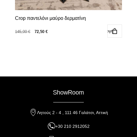
Crop παντελόνι μαύρο δερματίνη
Επιλογή
Original
Η
145,00
€
72,50
€
price
τρέχουσα
was:
τιμή
145,00 €.
είναι:
72,50 €.
ShowRoom
Λητούς 2 - 4 , 111 46 Γαλάτσι, Αττική
+30 210 2912052