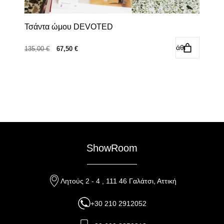
Τσάντα ώμου DEVOTED
Προσθήκη στο καλάθι
Original
Η
135,00
€
67,50
€
price
τρέχουσα
was:
τιμή
135,00 €.
είναι:
67,50 €.
ShowRoom
Λητούς 2 - 4 , 111 46 Γαλάτσι, Αττική
+30 210 2912052