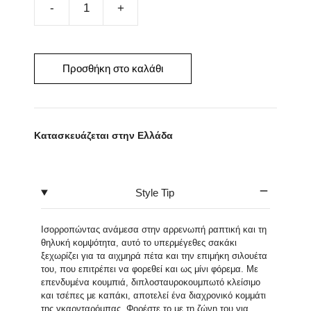
Σακάκι
με
ζώνη
TINOS
Προσθήκη στο καλάθι
ποσότητα
Κατασκευάζεται στην Ελλάδα
Style Tip
Ισορροπώντας ανάμεσα στην αρρενωπή ραπτική και τη
θηλυκή κομψότητα, αυτό το υπερμέγεθες σακάκι
ξεχωρίζει για τα αιχμηρά πέτα και την επιμήκη σιλουέτα
του, που επιτρέπει να φορεθεί και ως μίνι φόρεμα. Με
επενδυμένα κουμπιά, διπλοσταυροκουμπωτό κλείσιμο
και τσέπες με καπάκι, αποτελεί ένα διαχρονικό κομμάτι
της γκαρνταρόμπας. Φορέστε το με τη ζώνη του για