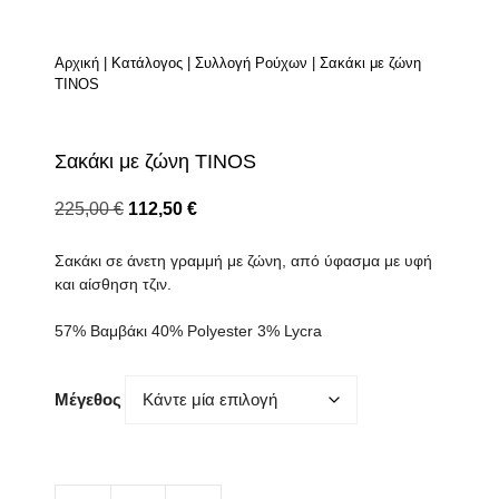
Αρχική
|
Κατάλογος
|
Συλλογή Ρούχων
|
Σακάκι με ζώνη
TINOS
Σακάκι με ζώνη TINOS
Original
Η
225,00
€
112,50
€
price
τρέχουσα
Σακάκι σε άνετη γραμμή με ζώνη, από ύφασμα με υφή
was:
τιμή
και αίσθηση τζιν.
225,00 €.
είναι:
112,50 €.
57% Βαμβάκι 40% Polyester 3% Lycra
Μέγεθος