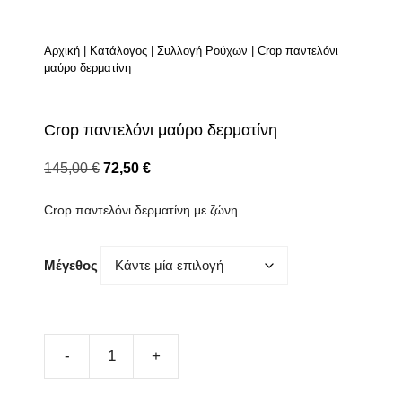
Αρχική
|
Κατάλογος
|
Συλλογή Ρούχων
|
Crop παντελόνι
μαύρο δερματίνη
Crop παντελόνι μαύρο δερματίνη
Original
Η
145,00
€
72,50
€
price
τρέχουσα
Crop παντελόνι δερματίνη με ζώνη.
was:
τιμή
145,00 €.
είναι:
72,50 €.
Μέγεθος
Crop
παντελόνι