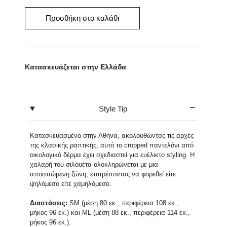
μαύρο
δερματίνη
Προσθήκη στο καλάθι
ποσότητα
Κατασκευάζεται στην Ελλάδα
Style Tip
Κατασκευασμένο στην Αθήνα, ακολουθώντας τις αρχές
της κλασικής ραπτικής, αυτό το cropped παντελόνι από
οικολογικό δέρμα έχει σχεδιαστεί για ευέλικτο styling. Η
χαλαρή του σιλουέτα ολοκληρώνεται με μια
αποσπώμενη ζώνη, επιτρέποντας να φορεθεί είτε
ψηλόμεσο είτε χαμηλόμεσο.
Διαστάσεις:
SM (μέση 80 εκ., περιφέρεια 108 εκ.,
μήκος 96 εκ.) και ML (μέση 88 εκ., περιφέρεια 114 εκ.,
μήκος 96 εκ.).