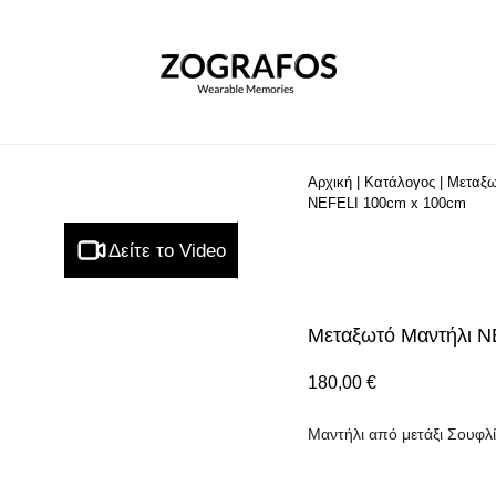
Αρχική
|
Κατάλογος
|
Μεταξω
NEFELI 100cm x 100cm
Δείτε το Video
Μεταξωτό Μαντήλι N
180,00
€
Μαντήλι από μετάξι Σουφλί