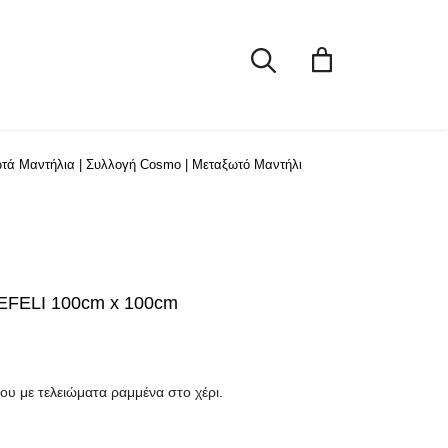
NEFELI
100cm
x
100cm
ποσότητα
τά Μαντήλια
|
Συλλογή Cosmo
|
Μεταξωτό Μαντήλι
EFELI 100cm x 100cm
ου με τελειώματα ραμμένα στο χέρι.