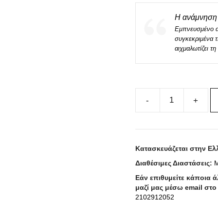
Η ανάμνηση 
Εμπνευσμένο απ
συγκεκριμένα τ
αιχμαλωτίζει τ
Μεταξωτό
Μαντήλι
NEFELI
100cm
Κατασκευάζεται στην Ελ
x
Διαθέσιμες Διαστάσεις:
Μ
100cm
ποσότητα
Εάν επιθυμείτε κάποια 
μαζί μας μέσω email στ
2102912052