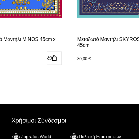
ό Μαντήλι MINOS 45cm x
Μεταξωτό Μαντήλι SKYROS
45cm
Προσθήκη στο καλάθι
Προσθήκη στο κ
80,00
€
Χρήσιμοι Σύνδεσμοι
Zografos World
Πολιτική Επιστροφών