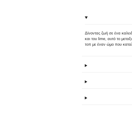
Δίνοντας ζωή σε ένα καλει
και του lime, αυτό το μετα
τοπ με έναν ώμο που καταλ