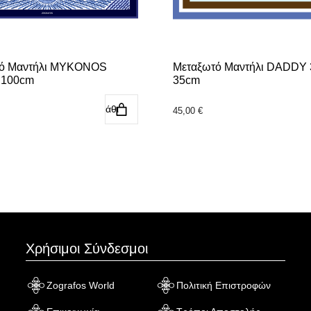
ό Μαντήλι MYKONOS
Μεταξωτό Μαντήλι DADDY 
 100cm
35cm
Προσθήκη στο καλάθι
Προσθήκη στο κ
45,00
€
Χρήσιμοι Σύνδεσμοι
Zografos World
Πολιτική Επιστροφών