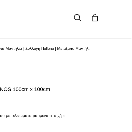
TINOS
100cm
x
100cm
ποσότητα
τά Μαντήλια
|
Συλλογή Hellene
|
Μεταξωτό Μαντήλι
INOS 100cm x 100cm
ου με τελειώματα ραμμένα στο χέρι.