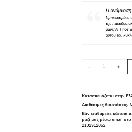
Η ανάμνηση 
Εμπνευσμένο απ
της παραδοσιακ
μαντήλι Τinos 
αυτού του κυκλ
Μεταξωτό
Μαντήλι
TINOS
100cm
Κατασκευάζεται στην Ελ
x
Διαθέσιμες Διαστάσεις:
Μ
100cm
ποσότητα
Εάν επιθυμείτε κάποια 
μαζί μας μέσω email στ
2102912052