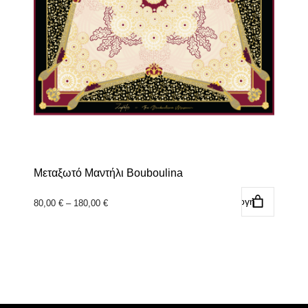
επιλεγούν
στη
σελίδα
του
προϊόντος
Μεταξωτό Μαντήλι Bouboulina
Επιλογή
Price
80,00
€
–
180,00
€
range:
80,00 €
through
180,00 €