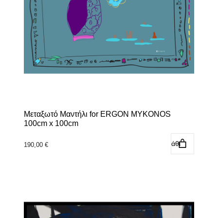
Μεταξωτό Μαντήλι for ERGON MYKONOS
100cm x 100cm
Προσθήκη στο καλάθι
190,00
€
Αυτό
το
προϊόν
έχει