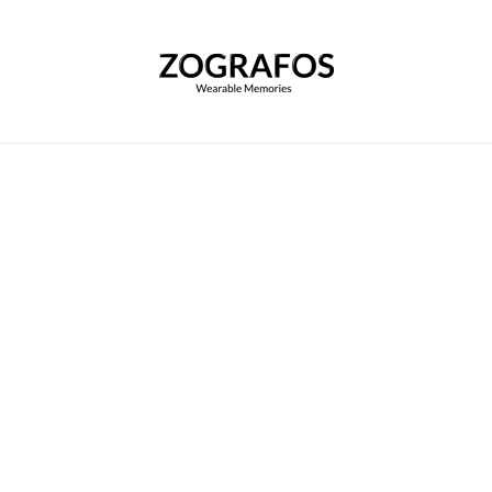
Αρχική
|
Εξατομικευμένα Εταιρικά Μαντήλια
|
Βάπτιση Μάξιμου