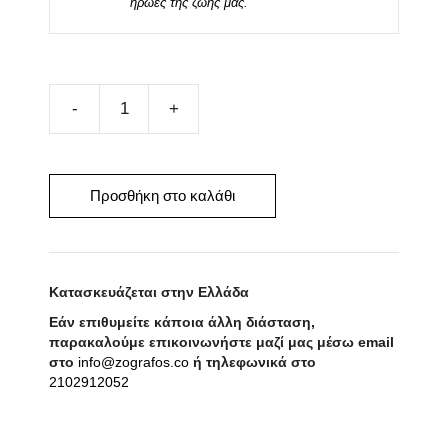
ήρωες της ζωής μας.
Μεταξωτό
Μαντήλι
DADDY
35cm
Προσθήκη στο καλάθι
x
35cm
ποσότητα
Κατασκευάζεται στην Ελλάδα
Εάν επιθυμείτε κάποια άλλη διάσταση,
παρακαλούμε επικοινωνήστε μαζί μας μέσω email
στο
info@zografos.co
ή τηλεφωνικά στο
2102912052