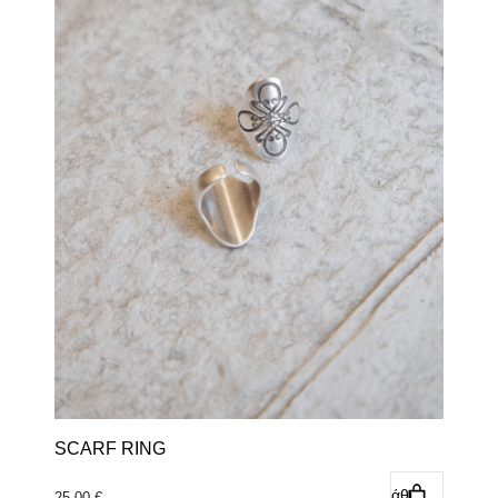
SCARF RING
Προσθήκη στο καλάθι
25,00
€