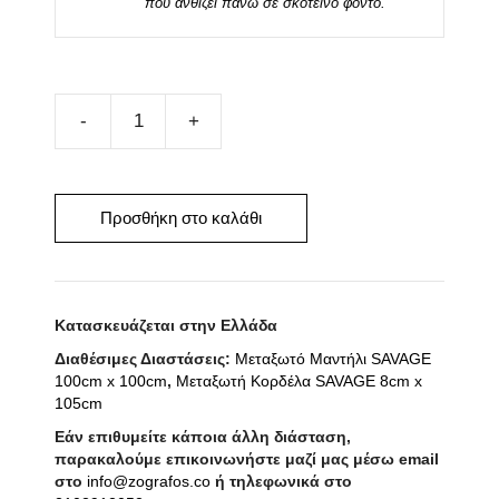
που ανθίζει πάνω σε σκοτεινό φόντο.
Μεταξωτό
Μαντήλι
SAVAGE
45cm
Προσθήκη στο καλάθι
x
45cm
ποσότητα
Κατασκευάζεται στην Ελλάδα
Διαθέσιμες Διαστάσεις:
Μεταξωτό Μαντήλι SAVAGE
100cm x 100cm
,
Μεταξωτή Κορδέλα SAVAGE 8cm x
105cm
Εάν επιθυμείτε κάποια άλλη διάσταση,
παρακαλούμε επικοινωνήστε μαζί μας μέσω email
στο
info@zografos.co
ή τηλεφωνικά στο