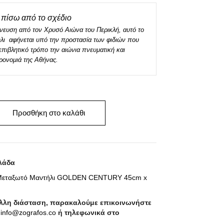
πίσω από το σχέδιο
νευση από τον Χρυσό Αιώνα του Περικλή, αυτό το
λι αφήνεται υπό την προστασία των φιδιών που
πιβλητικό τρόπο την αιώνια πνευματική και
ηρονομιά της Αθήνας.
Προσθήκη στο καλάθι
λάδα
εταξωτό Μαντήλι GOLDEN CENTURY 45cm x
άλλη διάσταση, παρακαλούμε επικοινωνήστε
ο
info@zografos.co
ή τηλεφωνικά στο