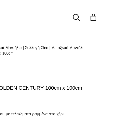
GOLDEN
CENTURY
100cm
x
100cm
ποσότητα
τά Μαντήλια
|
Συλλογή Cleo
|
Μεταξωτό Μαντήλι
x 100cm
 GOLDEN CENTURY 100cm x 100cm
ου με τελειώματα ραμμένα στο χέρι.