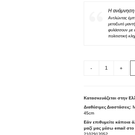
Η ανάμνηση 
Αντλώντας έμπ
μεταξωτό μαντή
φυλάσσουν με ε
πολιτιστική κλ
Μεταξωτό
Μαντήλι
GOLDEN
CENTURY
Κατασκευάζεται στην Ελ
100cm
Διαθέσιμες Διαστάσεις:
Μ
x
45cm
100cm
Εάν επιθυμείτε κάποια 
ποσότητα
μαζί μας μέσω email στ
2102912052