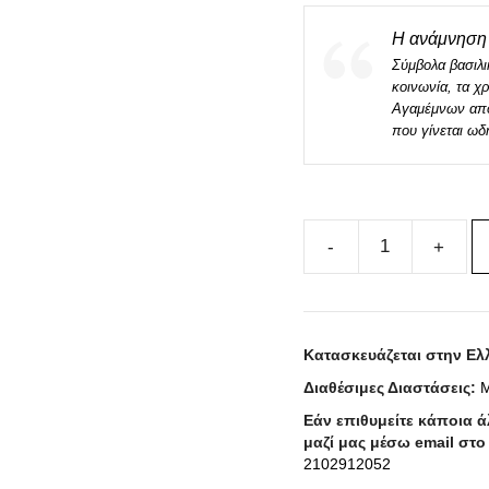
Η ανάμνηση 
Σύμβολα βασιλι
κοινωνία, τα χ
Αγαμέμνων αποτ
που γίνεται ωδ
Μεταξωτό
Μαντήλι
KING
100cm
Κατασκευάζεται στην Ελ
x
Διαθέσιμες Διαστάσεις:
Μ
100cm
ποσότητα
Εάν επιθυμείτε κάποια 
μαζί μας μέσω email στ
2102912052