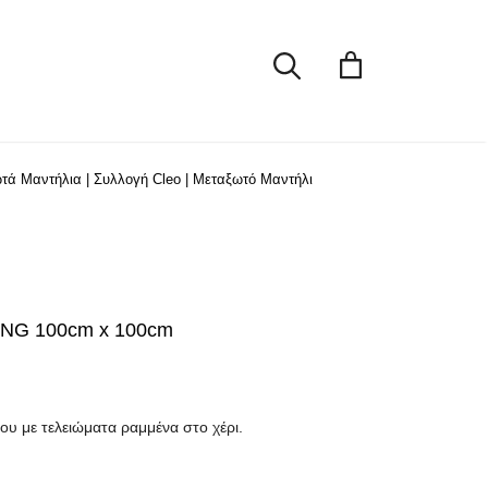
KING
100cm
x
100cm
ποσότητα
τά Μαντήλια
|
Συλλογή Cleo
|
Μεταξωτό Μαντήλι
ING 100cm x 100cm
ου με τελειώματα ραμμένα στο χέρι.