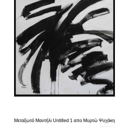
έχει
πολλαπλές
παραλλαγές.
Οι
επιλογές
μπορούν
να
επιλεγούν
στη
σελίδα
του
προϊόντος
Μεταξωτό Μαντήλι Untitled 1 απο Μυρτώ Ψυχάκη