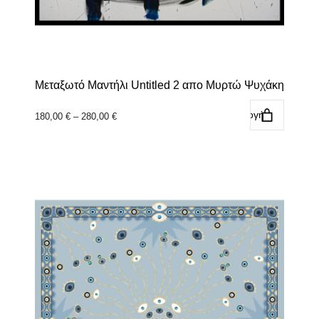
Μεταξωτό Μαντήλι Untitled 2 απο Μυρτώ Ψυχάκη
Επιλογή
Price
180,00
€
–
280,00
€
range:
180,00 €
through
Αυτό
280,00 €
το
προϊόν
έχει
πολλαπλές
παραλλαγές.
Οι
επιλογές
μπορούν