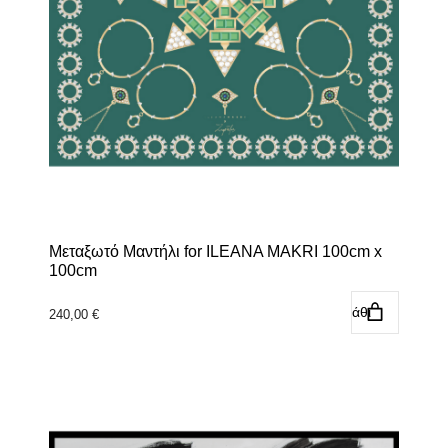
Μεταξωτό Μαντήλι for ILEANA MAKRI 100cm x
100cm
Προσθήκη στο καλάθι
240,00
€
Αυτό
το
προϊόν